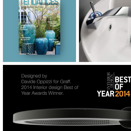
Après une année très réussi
marché français, GRAFF a le
de participer pour la quatriè
Designed by Davide Oppizzi
Architect at Work Paris. On
plaisir de retrouver la collect
AMETIS, imaginée par Davi
Oppizzi. A découvrir du 26 
septembre 2019.
Architect@Work Paris
Paris Event Center
Paris, FRANCE
Designed by Davide Oppizzi
Sept 26-27, 2019
Stand A217