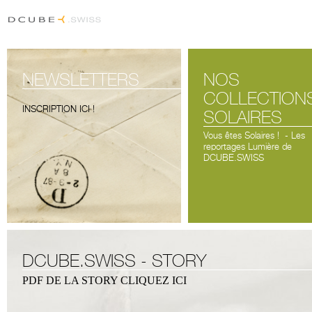
NEWSLETTERS
NOS
COLLECTION
INSCRIPTION ICI !
SOLAIRES
Vous êtes Solaires ! - Les
reportages Lumière de
DCUBE.SWISS
DCUBE.SWISS - STORY
PDF DE LA STORY CLIQUEZ ICI