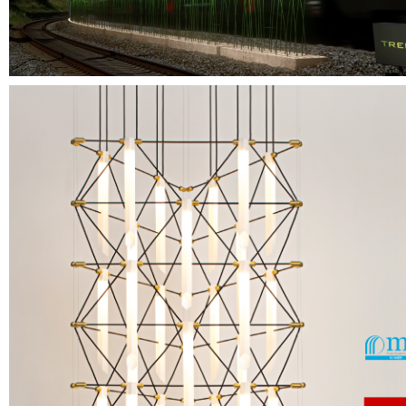
Design Davide Oppizzi
A'DESIGN AWARD PLATINIUM 2018
MIAW Award 
Créée par le designer Davide Oppizzi, cette collection a été présentée en a
2017 à Euroluce.
A'DESIGN AWARDS
Visitez le site des
MIAW AWARDS
Visitez le site des
www.designheure.com
Visitez le site du producteur :