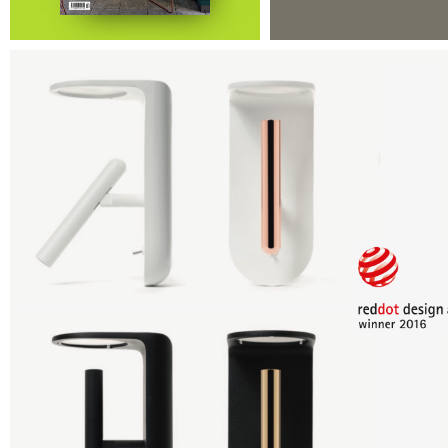
Design Davide Oppizzi
Nous sommes fiers d'annoncer que l'innovante lampe 2NIGHTS, créée pa
designer italo-suisse Davide Oppizzi pour LineaLight, s'est vue attribuer le
RED DOT AWARD 2016
prestigieux
, pour son design avant-gardiste, sa
technologie et son esthétique exceptionnels, ses fonction et son innovati
formelle qui en font un produit tout à fait unique.
2NIGHTS est une création raffinée, un superbe petit bijou design à placer
la tête de lit, pour éclairer un bon livre de chevet ou faciliter le sommeil g
jeux de lumière douce .
RED DOT AWARD 2016
Visitez le site des
www.linealight.com
Visitez le site du producteur :
LIGHTSHOP
On sale in our