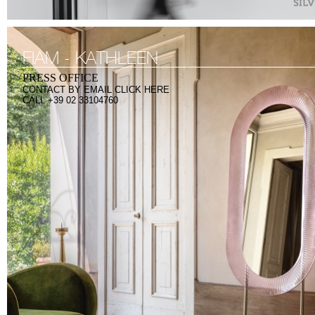
FIAM - KATHLEEN
PRESS OFFICE
CONTACT BY
EMAIL CLICK HERE
CALL +39 02 33104760