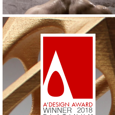
Design Davide Oppizzi
A' DESIGN AWARD PLATINIUM 2018
To the
A'DESIGN AWARDS
website
To the
www.designheure.com
website