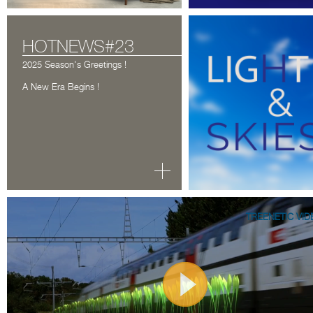
Architect@Work Paris
HOTNEWS#23
2025 Season's Greetings !
A New Era Begins !
TOUTES LES INFORMATIO
PARKING, PROGRAMME) IC
DCUBE.SWISS
TREENETIC VID