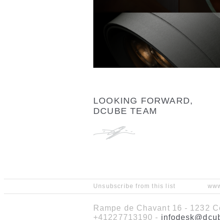
LOOKING FORWARD,
DCUBE TEAM
Unsubscribe from this list
www
Rampe de Chavant 16 - 1232 Co
+41227713190 -
infodesk@dcu