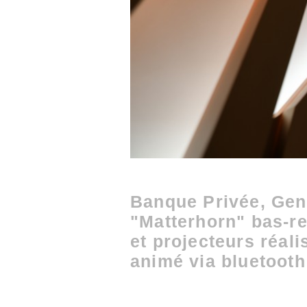
Banque Privée, Ge
"Matterhorn" bas-re
et projecteurs réal
animé via bluetoot