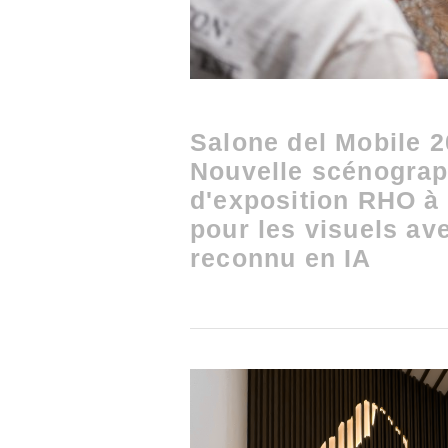
Salone del Mobile 
Nouvelle scénograph
d'exposition RHO à 
pour les visuels ave
reconnu en IA