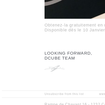
Obtenez-la gratuitement en
Disponible dès le 10 Janvi
LOOKING FORWARD,
DCUBE TEAM
Unsubscribe from this list
www
Rampe de Chavant 16 - 1232 Co