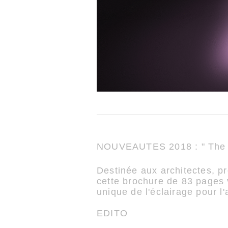
NOUVEAUTES 2018 : " The Lig
Destinée aux architectes, pr
cette brochure de 83 pages 
unique de l'éclairage pour l'
EDITO