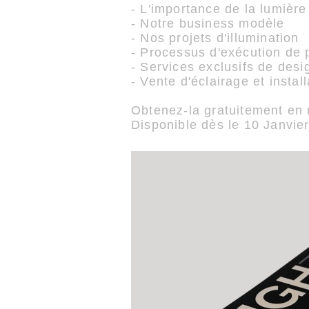
- L'importance de la lumière
- Notre business modèle
- Nos projets d'illumination
- Processus d'exécution de p
- Services exclusifs de desi
- Vente d'éclairage et install
Obtenez-la gratuitement en
Disponible dès le 10 Janvi