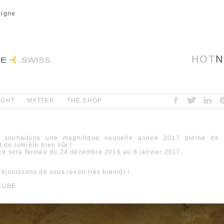
ligne
HOT
N
IGHT
MATTER
THE SHOP
 souhaitons une magnifique nouvelle année 2017 pleine de 
de lumière bien sûr !
ce sera fermée du 24 décembre 2016 au 8 janvier 2017.
éjouissons de vous revoir très bientôt !
CUBE