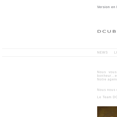
Version en 
NEWS
L
Nous vous
bonheur…et 
Notre agen
Nous nous r
Le Team D