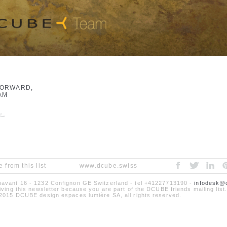
FORWARD,
AM
 from this list
www.dcube.swiss
avant 16 - 1232 Confignon GE Switzerland - tel +41227713190 -
infodesk@
iving this newsletter because you are part of the DCUBE friends mailing list.
2015 DCUBE design espaces lumière SA, all rights reserved.