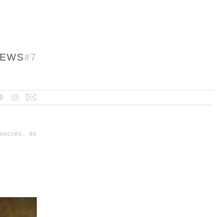
EWS
#7
succès, de